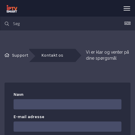
Tog
nav
Vi er klar og venter på 
Support
Kontakt os
dine spørgsmål
Navn
E-mail adresse